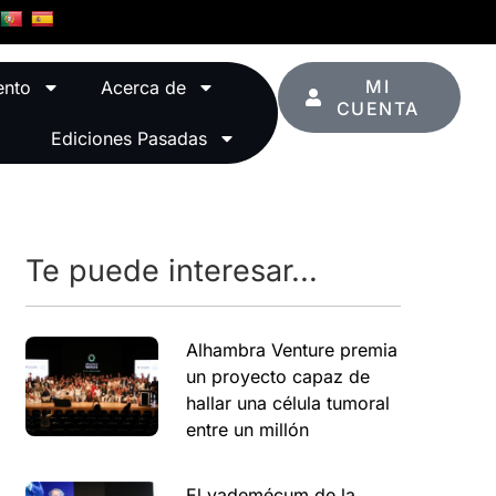
MI
ento
Acerca de
CUENTA
Ediciones Pasadas
Te puede interesar...
Alhambra Venture premia
un proyecto capaz de
hallar una célula tumoral
entre un millón
El vademécum de la