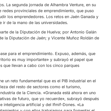
ups. La segunda jornada de Alhambra Venture, en su
e redes provinciales de emprendimiento, que puso
cudir los emprendedores. Los retos en Jaén Ganada y
 e ir de la mano de las universidades.
arte de la Diputación de Huelva; por Antonio Galán
de la Diputación de Jaén; y Vicente Muñoz Roldán de
 base para el emprendimiento. Expuso, además, que
rritorio es muy importante» y subrayó el papel que
es que llevan a cabo con los cinco parques
 un reto fundamental que es el PIB industrial en el
eza del resto de sectores como el turismo,
industria de la Ciencia. «Granada está ahora en uno
tativas de futuro, que yo recuerde», subrayó después
 inteligencia artificial y del Ifmif-Dones. «La
utamientos y con ellos trabajamos para fomentar el