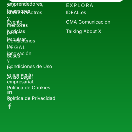
emprendedores,
AV
EXPLORA
inversores
Sobre Nosotros
IDEAL.es
y
Evento
CMA Comunicación
mentores
Noticias
Talking About X
para
impulsar
Contáctenos
la
LEGAL
innovación
Bases
y
Condiciones de Uso
el
crecimiento
Aviso Legal
empresarial.
Política de Cookies
Política de Privacidad