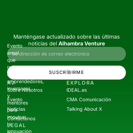
Manténgase actualizado sobre las últimas
noticias del
Alhambra Venture
Evento
anual
que
reúne
SUSCRÍBIRME
a
emprendedores,
AV
EXPLORA
inversores
Sobre Nosotros
IDEAL.es
y
Evento
CMA Comunicación
mentores
Noticias
Talking About X
para
impulsar
Contáctenos
la
LEGAL
innovación