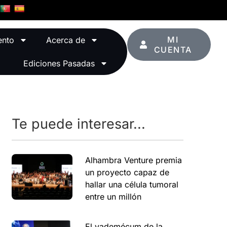
MI
ento
Acerca de
CUENTA
Ediciones Pasadas
Te puede interesar...
Alhambra Venture premia
un proyecto capaz de
hallar una célula tumoral
entre un millón
El vademécum de la