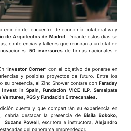
ta edición del encuentro de economía colaborativa y
io de Arquitectos de Madrid
. Durante estos días se
s, conferencias y talleres que reunirán a un total de
innovaciones,
50 inversores
de firmas nacionales e
ún ‘
Investor Corner
‘ con el objetivo de ponerse en
iencias y posibles proyectos de futuro. Entre los
o su presencia, el Zinc Shower contará con
Faraday
Invest in Spain, Fundación VICE ILP, Samaipata
ra Ventures, PGS y Fundación Entrecanales.
dición cuenta y que compartirán su experiencia en
as, cabría destacar la presencia de
Bisila Bokoko
,
y,
Suzane Powell
, escritora e instructora,
Alejandro
 destacadas del panorama emprendedor.