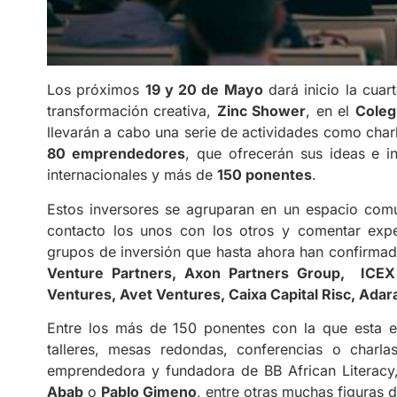
Los próximos
19 y 20 de Mayo
dará inicio la cuar
transformación creativa,
Zinc Shower
, en el
Coleg
llevarán a cabo una serie de actividades como charla
80 emprendedores
, que ofrecerán sus ideas e 
internacionales y más de
150 ponentes
.
Estos inversores se agruparan en un espacio com
contacto los unos con los otros y comentar exper
grupos de inversión que hasta ahora han confirmad
Venture Partners, Axon Partners Group, ICEX 
Ventures, Avet Ventures, Caixa Capital Risc, Ada
Entre los más de 150 ponentes con la que esta e
talleres, mesas redondas, conferencias o charl
emprendedora y fundadora de BB African Literac
Abab
o
Pablo Gimeno
, entre otras muchas figuras