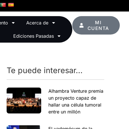
MI
ento
Acerca de
CUENTA
Ediciones Pasadas
Te puede interesar...
Alhambra Venture premia
un proyecto capaz de
hallar una célula tumoral
entre un millón
El vademécum de la