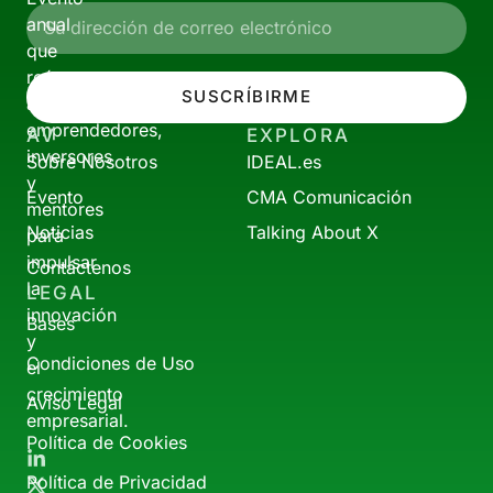
anual
que
reúne
SUSCRÍBIRME
a
emprendedores,
AV
EXPLORA
inversores
Sobre Nosotros
IDEAL.es
y
Evento
CMA Comunicación
mentores
Noticias
Talking About X
para
impulsar
Contáctenos
la
LEGAL
innovación
Bases
y
Condiciones de Uso
el
crecimiento
Aviso Legal
empresarial.
Política de Cookies
Política de Privacidad