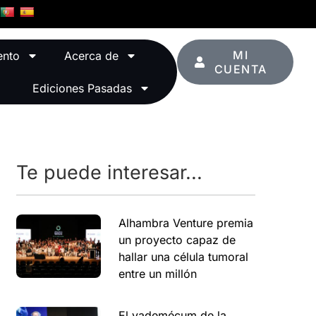
MI
ento
Acerca de
CUENTA
Ediciones Pasadas
Te puede interesar...
Alhambra Venture premia
un proyecto capaz de
hallar una célula tumoral
entre un millón
El vademécum de la