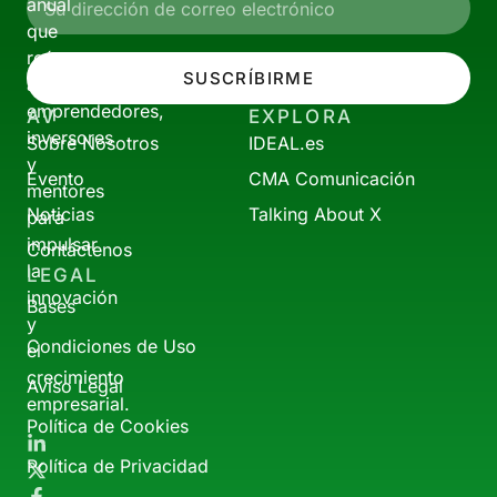
anual
que
reúne
SUSCRÍBIRME
a
emprendedores,
AV
EXPLORA
inversores
Sobre Nosotros
IDEAL.es
y
Evento
CMA Comunicación
mentores
Noticias
Talking About X
para
impulsar
Contáctenos
la
LEGAL
innovación
Bases
y
Condiciones de Uso
el
crecimiento
Aviso Legal
empresarial.
Política de Cookies
Política de Privacidad