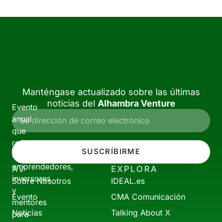
Manténgase actualizado sobre las últimas
noticias del
Alhambra Venture
Evento
anual
que
reúne
SUSCRÍBIRME
a
emprendedores,
AV
EXPLORA
inversores
Sobre Nosotros
IDEAL.es
y
Evento
CMA Comunicación
mentores
Noticias
Talking About X
para