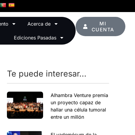
MI
ento
Acerca de
CUENTA
Ediciones Pasadas
Te puede interesar...
Alhambra Venture premia
un proyecto capaz de
hallar una célula tumoral
entre un millón
El vademécum de la