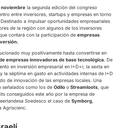
e noviembre
la segunda edición del congreso
ntro entre inversores, startups y empresas en torno
. Destinado a impulsar oportunidades empresariales
res de la región con algunos de los inversores
 que contará con la participación de
empresas
nversión.
ucionado muy positivamente hasta convertirse en
 de empresas innovadoras de base tecnológica.
De
nto en inversión empresarial en I+D+i; la sexta en
y la séptima en gasto en actividades internas de I+D
ado de innovación de las empresas locales. Una
an señalados como los de
Odilo
o
Streamloots
, que
xits conseguidos este año por la empresa de
a neerlandesa Soedesco el caso de
Symborg
,
a Agriscienc.
raelí