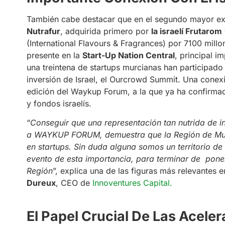
También cabe destacar que en el segundo mayor exi
Nutrafur
, adquirida primero por
la israelí Frutarom
(International Flavours & Fragrances) por 7100 millo
presente en la
Start-Up Nation Central
, principal i
una treintena de startups murcianas han participad
inversión de Israel, el Ourcrowd Summit. Una cone
edición del Waykup Forum, a la que ya ha confirmad
y fondos israelís.
“
Conseguir que una representación tan nutrida de in
a WAYKUP FORUM, demuestra que la Región de Murci
en startups. Sin duda alguna somos un territorio d
evento de esta importancia, para terminar de poner
Región
”, explica una de las figuras más relevante
Dureux
, CEO de
Innoventures Capital.
El Papel Crucial De Las Acele