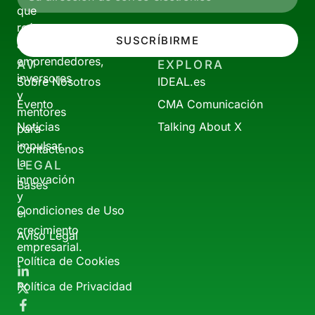
que
reúne
SUSCRÍBIRME
a
emprendedores,
AV
EXPLORA
inversores
Sobre Nosotros
IDEAL.es
y
Evento
CMA Comunicación
mentores
Noticias
Talking About X
para
impulsar
Contáctenos
la
LEGAL
innovación
Bases
y
Condiciones de Uso
el
crecimiento
Aviso Legal
empresarial.
Política de Cookies
Política de Privacidad