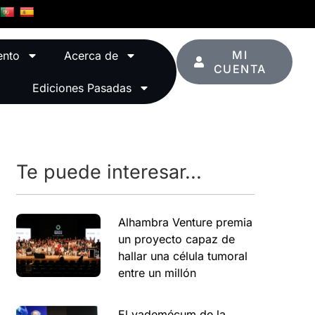
MI
ento
Acerca de
CUENTA
Ediciones Pasadas
Te puede interesar...
Alhambra Venture premia
un proyecto capaz de
hallar una célula tumoral
entre un millón
El vademécum de la