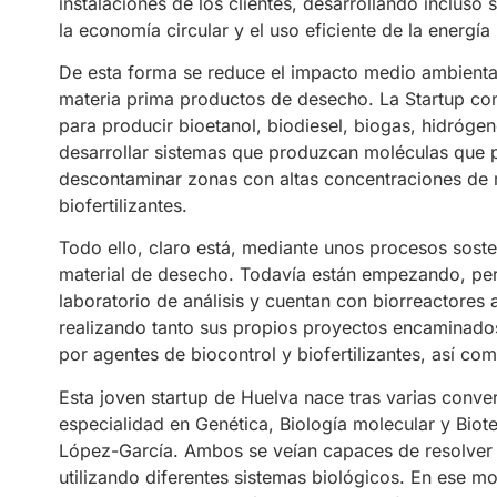
instalaciones de los clientes, desarrollando incluso 
la economía circular y el uso eficiente de la energía
De esta forma se reduce el impacto medio ambient
materia prima productos de desecho. La Startup con
para producir bioetanol, biodiesel, biogas, hidróg
desarrollar sistemas que produzcan moléculas que
descontaminar zonas con altas concentraciones de 
biofertilizantes.
Todo ello, claro está, mediante unos procesos soste
material de desecho. Todavía están empezando, pe
laboratorio de análisis y cuentan con biorreactores 
realizando tanto sus propios proyectos encaminados 
por agentes de biocontrol y biofertilizantes, así co
Esta joven startup de Huelva nace tras varias conve
especialidad en Genética, Biología molecular y Biot
López-García. Ambos se veían capaces de resolver 
utilizando diferentes sistemas biológicos. En ese m