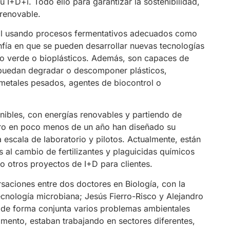
su I+D+i. Todo ello para garantizar la sostenibilidad,
 renovable.
al usando procesos fermentativos adecuados como
fía en que se pueden desarrollar nuevas tecnologías
eno verde o bioplásticos. Además, son capaces de
 puedan degradar o descomponer plásticos,
metales pesados, agentes de biocontrol o
nibles, con energías renovables y partiendo de
ro en poco menos de un año han diseñado su
a escala de laboratorio y pilotos. Actualmente, están
al cambio de fertilizantes y plaguicidas químicos
mo otros proyectos de I+D para clientes.
rsaciones entre dos doctores en Biología, con la
ecnología microbiana; Jesús Fierro-Risco y Alejandro
de forma conjunta varios problemas ambientales
omento, estaban trabajando en sectores diferentes,