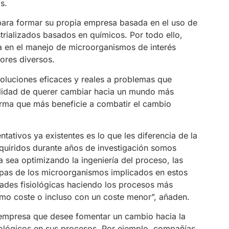
s.
 para formar su propia empresa basada en el uso de
rializados basados en químicos. Por todo ello,
ia en el manejo de microorganismos de interés
ores diversos.
oluciones eficaces y reales a problemas que
talidad de querer cambiar hacia un mundo más
forma que más beneficie a combatir el cambio
ativos ya existentes es lo que les diferencia de la
quiridos durante años de investigación somos
 sea optimizando la ingeniería del proceso, las
epas de los microorganismos implicados en estos
ades fisiológicas haciendo los procesos más
smo coste o incluso con un coste menor”, añaden.
de empresa que desee fomentar un cambio hacia la
biológicos en sus procesos. Por ejemplo, compañías