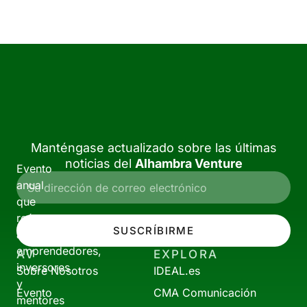
Manténgase actualizado sobre las últimas
noticias del
Alhambra Venture
Evento
anual
que
reúne
SUSCRÍBIRME
a
emprendedores,
AV
EXPLORA
inversores
Sobre Nosotros
IDEAL.es
y
Evento
CMA Comunicación
mentores