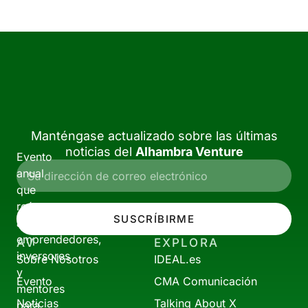
Manténgase actualizado sobre las últimas
noticias del
Alhambra Venture
Evento
anual
que
reúne
SUSCRÍBIRME
a
emprendedores,
AV
EXPLORA
inversores
Sobre Nosotros
IDEAL.es
y
Evento
CMA Comunicación
mentores
Noticias
Talking About X
para