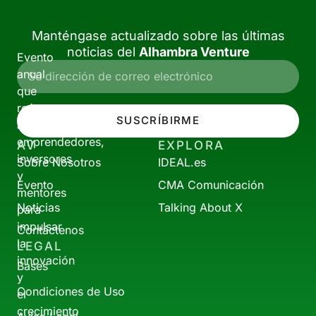
Manténgase actualizado sobre las últimas
noticias del
Alhambra Venture
Evento
anual
que
reúne
SUSCRÍBIRME
a
emprendedores,
AV
EXPLORA
inversores
Sobre Nosotros
IDEAL.es
y
Evento
CMA Comunicación
mentores
Noticias
Talking About X
para
impulsar
Contáctenos
la
LEGAL
innovación
Bases
y
Condiciones de Uso
el
crecimiento