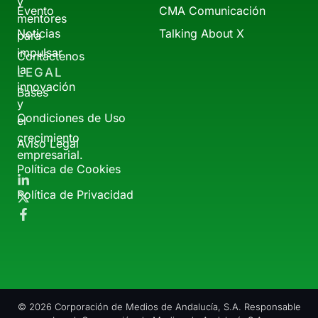
y
Evento
CMA Comunicación
mentores
Noticias
Talking About X
para
impulsar
Contáctenos
la
LEGAL
innovación
Bases
y
Condiciones de Uso
el
crecimiento
Aviso Legal
empresarial.
Política de Cookies
Política de Privacidad
© 2026 Corporación de Medios de Andalucía, S.A. Responsable