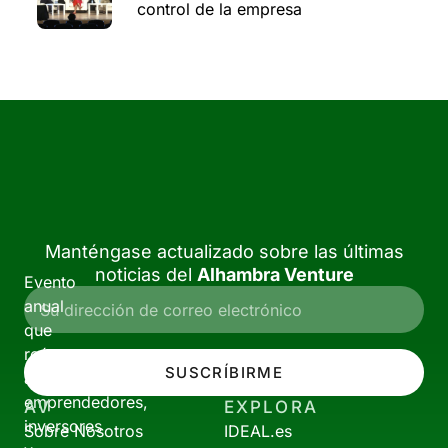
control de la empresa
Manténgase actualizado sobre las últimas
noticias del
Alhambra Venture
Evento
anual
que
reúne
SUSCRÍBIRME
a
emprendedores,
AV
EXPLORA
inversores
Sobre Nosotros
IDEAL.es