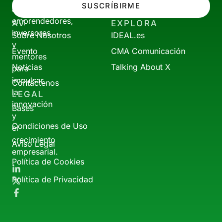
SUSCRÍBIRME
a
emprendedores,
AV
EXPLORA
inversores
Sobre Nosotros
IDEAL.es
y
Evento
CMA Comunicación
mentores
Noticias
Talking About X
para
impulsar
Contáctenos
la
LEGAL
innovación
Bases
y
Condiciones de Uso
el
crecimiento
Aviso Legal
empresarial.
Política de Cookies
Política de Privacidad