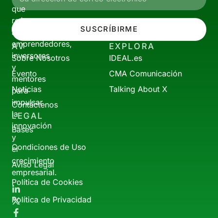
que
reúne
SUSCRÍBIRME
a
emprendedores,
AV
EXPLORA
inversores
Sobre Nosotros
IDEAL.es
y
Evento
CMA Comunicación
mentores
Noticias
Talking About X
para
impulsar
Contáctenos
la
LEGAL
innovación
Bases
y
Condiciones de Uso
el
crecimiento
Aviso Legal
empresarial.
Política de Cookies
Política de Privacidad