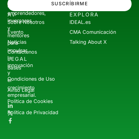
SUSCRÍBIRME
a
emprendedores,
AV
EXPLORA
inversores
Sobre Nosotros
IDEAL.es
y
Evento
CMA Comunicación
mentores
Noticias
Talking About X
para
impulsar
Contáctenos
la
LEGAL
innovación
Bases
y
Condiciones de Uso
el
crecimiento
Aviso Legal
empresarial.
Política de Cookies
Política de Privacidad