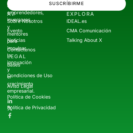
SUSCRÍBIRME
a
emprendedores,
AV
EXPLORA
inversores
Sobre Nosotros
IDEAL.es
y
Evento
CMA Comunicación
mentores
Noticias
Talking About X
para
impulsar
Contáctenos
la
LEGAL
innovación
Bases
y
Condiciones de Uso
el
crecimiento
Aviso Legal
empresarial.
Política de Cookies
Política de Privacidad