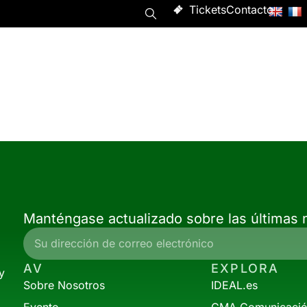
Tickets
Contacto
Programa
Asistir
Evento
Acerca de
Manténgase actualizado sobre las últimas n
AV
EXPLORA
y
Sobre Nosotros
IDEAL.es
Evento
CMA Comunicaci