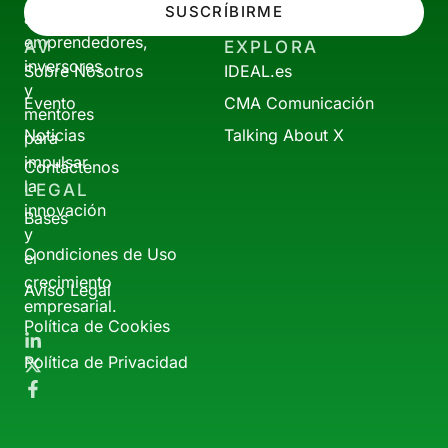
SUSCRÍBIRME
a
emprendedores,
AV
EXPLORA
inversores
Sobre Nosotros
IDEAL.es
y
Evento
CMA Comunicación
mentores
Noticias
Talking About X
para
impulsar
Contáctenos
la
LEGAL
innovación
Bases
y
Condiciones de Uso
el
crecimiento
Aviso Legal
empresarial.
Política de Cookies
Política de Privacidad