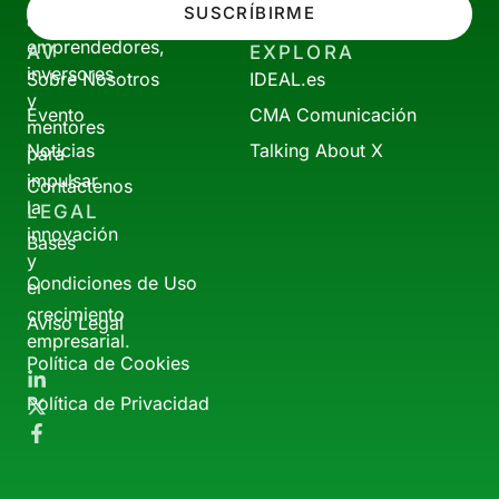
SUSCRÍBIRME
a
emprendedores,
AV
EXPLORA
inversores
Sobre Nosotros
IDEAL.es
y
Evento
CMA Comunicación
mentores
Noticias
Talking About X
para
impulsar
Contáctenos
la
LEGAL
innovación
Bases
y
Condiciones de Uso
el
crecimiento
Aviso Legal
empresarial.
Política de Cookies
Política de Privacidad