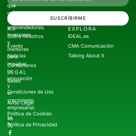
que
reúne
SUSCRÍBIRME
a
emprendedores,
AV
EXPLORA
inversores
Sobre Nosotros
IDEAL.es
y
Evento
CMA Comunicación
mentores
Noticias
Talking About X
para
impulsar
Contáctenos
la
LEGAL
innovación
Bases
y
Condiciones de Uso
el
crecimiento
Aviso Legal
empresarial.
Política de Cookies
Política de Privacidad