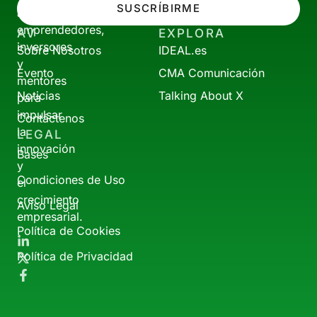
SUSCRÍBIRME
a
emprendedores,
AV
EXPLORA
inversores
Sobre Nosotros
IDEAL.es
y
Evento
CMA Comunicación
mentores
Noticias
Talking About X
para
impulsar
Contáctenos
la
LEGAL
innovación
Bases
y
Condiciones de Uso
el
crecimiento
Aviso Legal
empresarial.
Política de Cookies
Política de Privacidad