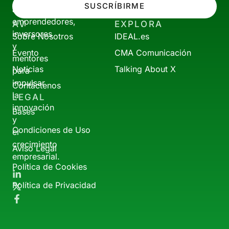
SUSCRÍBIRME
a
emprendedores,
AV
EXPLORA
inversores
Sobre Nosotros
IDEAL.es
y
Evento
CMA Comunicación
mentores
Noticias
Talking About X
para
impulsar
Contáctenos
la
LEGAL
innovación
Bases
y
Condiciones de Uso
el
crecimiento
Aviso Legal
empresarial.
Política de Cookies
Política de Privacidad