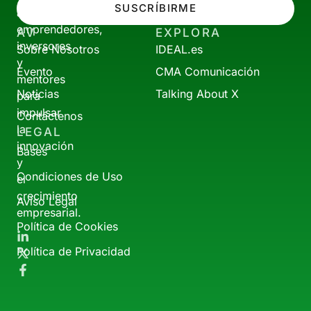
SUSCRÍBIRME
a
emprendedores,
AV
EXPLORA
inversores
Sobre Nosotros
IDEAL.es
y
Evento
CMA Comunicación
mentores
Noticias
Talking About X
para
impulsar
Contáctenos
la
LEGAL
innovación
Bases
y
Condiciones de Uso
el
crecimiento
Aviso Legal
empresarial.
Política de Cookies
Política de Privacidad