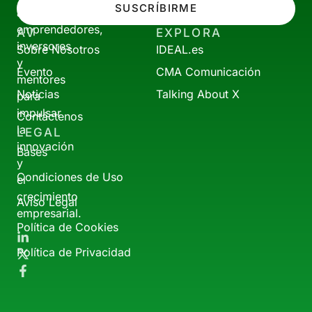
SUSCRÍBIRME
a
emprendedores,
AV
EXPLORA
inversores
Sobre Nosotros
IDEAL.es
y
Evento
CMA Comunicación
mentores
Noticias
Talking About X
para
impulsar
Contáctenos
la
LEGAL
innovación
Bases
y
Condiciones de Uso
el
crecimiento
Aviso Legal
empresarial.
Política de Cookies
Política de Privacidad