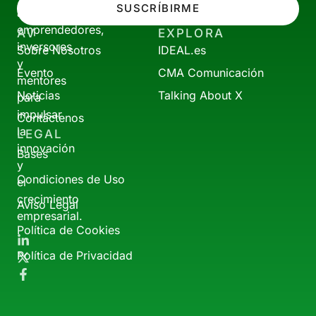
SUSCRÍBIRME
a
emprendedores,
AV
EXPLORA
inversores
Sobre Nosotros
IDEAL.es
y
Evento
CMA Comunicación
mentores
Noticias
Talking About X
para
impulsar
Contáctenos
la
LEGAL
innovación
Bases
y
Condiciones de Uso
el
crecimiento
Aviso Legal
empresarial.
Política de Cookies
Política de Privacidad