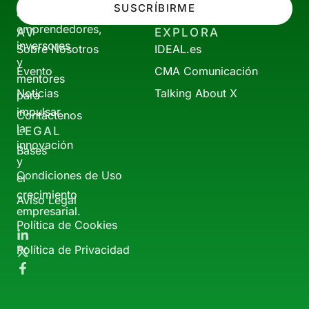
SUSCRÍBIRME
a
emprendedores,
AV
EXPLORA
inversores
Sobre Nosotros
IDEAL.es
y
Evento
CMA Comunicación
mentores
Noticias
Talking About X
para
impulsar
Contáctenos
la
LEGAL
innovación
Bases
y
Condiciones de Uso
el
crecimiento
Aviso Legal
empresarial.
Política de Cookies
Política de Privacidad