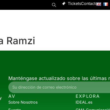
Tickets
Contacto
Programa
Asistir
Evento
Acerca de
a Ramzi
Manténgase actualizado sobre las últimas n
AV
EXPLORA
y
Sobre Nosotros
IDEAL.es
Evento
CMA Comunicaci