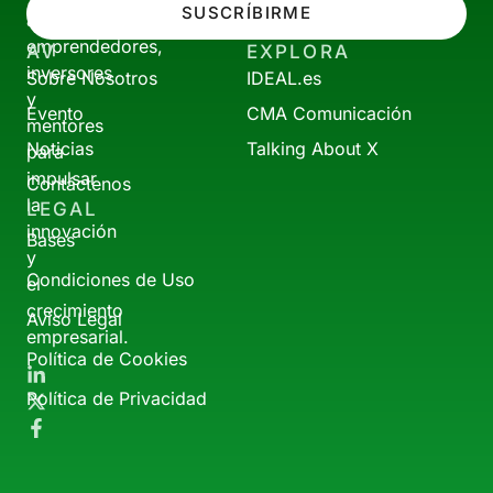
SUSCRÍBIRME
a
emprendedores,
AV
EXPLORA
inversores
Sobre Nosotros
IDEAL.es
y
Evento
CMA Comunicación
mentores
Noticias
Talking About X
para
impulsar
Contáctenos
la
LEGAL
innovación
Bases
y
Condiciones de Uso
el
crecimiento
Aviso Legal
empresarial.
Política de Cookies
Política de Privacidad