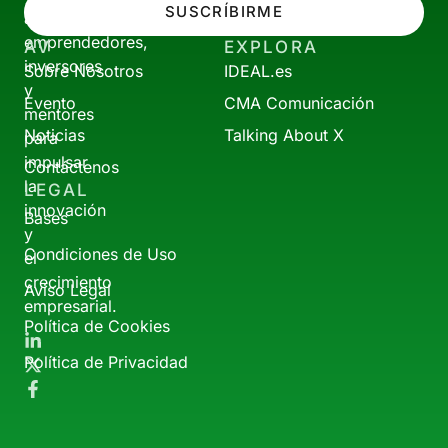
SUSCRÍBIRME
a
emprendedores,
AV
EXPLORA
inversores
Sobre Nosotros
IDEAL.es
y
Evento
CMA Comunicación
mentores
Noticias
Talking About X
para
impulsar
Contáctenos
la
LEGAL
innovación
Bases
y
Condiciones de Uso
el
crecimiento
Aviso Legal
empresarial.
Política de Cookies
Política de Privacidad