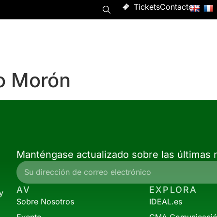
Tickets
Contacto
Programa
Asistir
Evento
Acerca de
o Morón
Manténgase actualizado sobre las últimas n
AV
EXPLORA
y
Sobre Nosotros
IDEAL.es
Evento
CMA Comunicaci