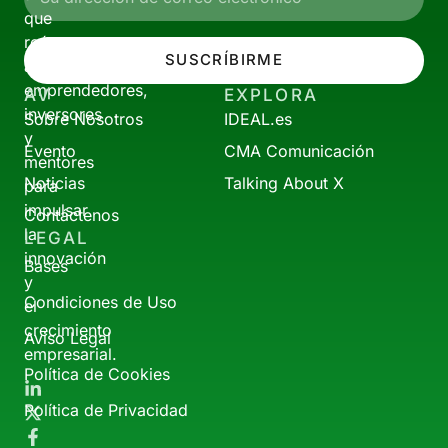
que
reúne
SUSCRÍBIRME
a
emprendedores,
AV
EXPLORA
inversores
Sobre Nosotros
IDEAL.es
y
Evento
CMA Comunicación
mentores
Noticias
Talking About X
para
impulsar
Contáctenos
la
LEGAL
innovación
Bases
y
Condiciones de Uso
el
crecimiento
Aviso Legal
empresarial.
Política de Cookies
Política de Privacidad