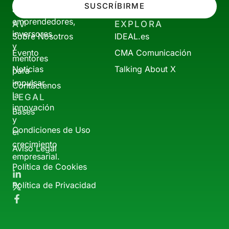
SUSCRÍBIRME
a
emprendedores,
AV
EXPLORA
inversores
Sobre Nosotros
IDEAL.es
y
Evento
CMA Comunicación
mentores
Noticias
Talking About X
para
impulsar
Contáctenos
la
LEGAL
innovación
Bases
y
Condiciones de Uso
el
crecimiento
Aviso Legal
empresarial.
Política de Cookies
Política de Privacidad