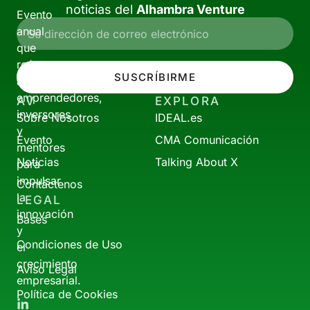
noticias del
Alhambra Venture
Evento
anual
que
reúne
SUSCRÍBIRME
a
emprendedores,
AV
EXPLORA
inversores
Sobre Nosotros
IDEAL.es
y
Evento
CMA Comunicación
mentores
Noticias
Talking About X
para
impulsar
Contáctenos
la
LEGAL
innovación
Bases
y
Condiciones de Uso
el
crecimiento
Aviso Legal
empresarial.
Política de Cookies