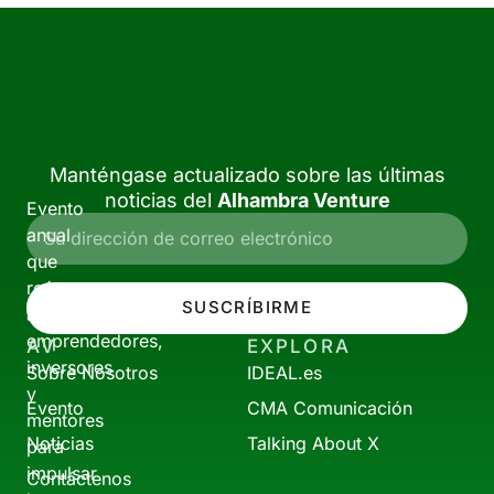
Manténgase actualizado sobre las últimas
noticias del
Alhambra Venture
Evento
anual
que
reúne
SUSCRÍBIRME
a
emprendedores,
AV
EXPLORA
inversores
Sobre Nosotros
IDEAL.es
y
Evento
CMA Comunicación
mentores
Noticias
Talking About X
para
impulsar
Contáctenos