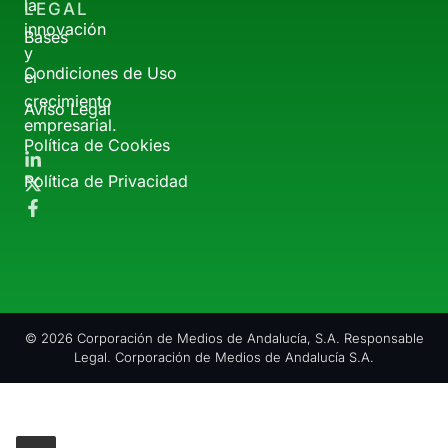
la
LEGAL
innovación
Bases
y
Condiciones de Uso
el
crecimiento
Aviso Legal
empresarial.
Política de Cookies
Política de Privacidad
© 2026 Corporación de Medios de Andalucía, S.A. Responsable
Legal. Corporación de Medios de Andalucía S.A.