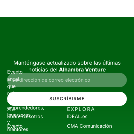
Manténgase actualizado sobre las últimas
noticias del
Alhambra Venture
Evento
anual
que
reúne
SUSCRÍBIRME
a
emprendedores,
AV
EXPLORA
inversores
Sobre Nosotros
IDEAL.es
y
Evento
CMA Comunicación
mentores