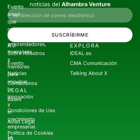
noticias del
Alhambra Venture
Evento
anual
que
reúne
SUSCRÍBIRME
a
emprendedores,
AV
EXPLORA
inversores
Sobre Nosotros
IDEAL.es
y
Evento
CMA Comunicación
mentores
Noticias
Talking About X
para
impulsar
Contáctenos
la
LEGAL
innovación
Bases
y
Condiciones de Uso
el
crecimiento
Aviso Legal
empresarial.
Política de Cookies