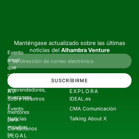
Manténgase actualizado sobre las últimas
noticias del
Alhambra Venture
Evento
anual
que
reúne
SUSCRÍBIRME
a
emprendedores,
AV
EXPLORA
inversores
Sobre Nosotros
IDEAL.es
y
Evento
CMA Comunicación
mentores
Noticias
Talking About X
para
impulsar
Contáctenos
la
LEGAL