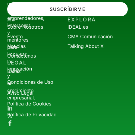
reúne
SUSCRÍBIRME
a
emprendedores,
AV
EXPLORA
inversores
Sobre Nosotros
IDEAL.es
y
Evento
CMA Comunicación
mentores
Noticias
Talking About X
para
impulsar
Contáctenos
la
LEGAL
innovación
Bases
y
Condiciones de Uso
el
crecimiento
Aviso Legal
empresarial.
Política de Cookies
Política de Privacidad