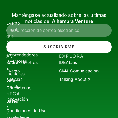
Manténgase actualizado sobre las últimas
noticias del
Alhambra Venture
Evento
anual
que
reúne
SUSCRÍBIRME
a
emprendedores,
AV
EXPLORA
inversores
Sobre Nosotros
IDEAL.es
y
Evento
CMA Comunicación
mentores
Noticias
Talking About X
para
impulsar
Contáctenos
la
LEGAL
innovación
Bases
y
Condiciones de Uso
el
crecimiento