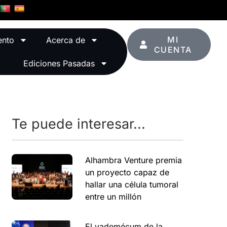
MI
ento
Acerca de
CUENTA
Ediciones Pasadas
Te puede interesar...
Alhambra Venture premia
un proyecto capaz de
hallar una célula tumoral
entre un millón
El vademécum de la