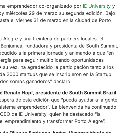
stema emprendedor co-organizado por
IE University
y
oy miércoles 29 de marzo su segunda edición. Bajo
asta el viernes 31 de marzo en la ciudad de Porto
 Alegre y una treintena de partners locales, el
 Benjumea, fundadora y presidenta de South Summit,
 acudido a la primera jornada y animando a que “en
nergía para seguir multiplicando oportunidades
 su vez, ha agradecido la participación tanto a los
de 2000 startups que se inscribieron en la Startup
todos somos ganadores” declaró.
é Renato Hopf, presidente de South Summit Brazil
 espera de esta edición que “pueda ayudar a la gente
cosistema emprendedor”. La bienvenida ha continuado
CEO de IE University, quien ha destacado “la
el emprendimiento y transformar Porto Alegre”.
 de Oliveira Santanna Junior, Vicepresidente de