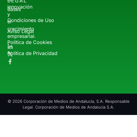
LEGAL
innovación
Bases
y
Condiciones de Uso
el
crecimiento
Aviso Legal
empresarial.
Política de Cookies
Política de Privacidad
© 2026 Corporación de Medios de Andalucía, S.A. Responsable
Legal. Corporación de Medios de Andalucía S.A.