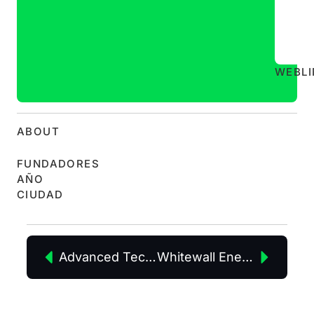
WEB
L
ABOUT
FUNDADORES
AÑO
CIUDAD
Advanced Technology
Whitewall Energy and Renewable Solutions SL