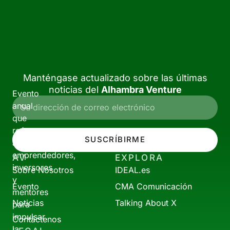
Manténgase actualizado sobre las últimas
noticias del
Alhambra Venture
Evento
anual
que
reúne
SUSCRÍBIRME
a
emprendedores,
AV
EXPLORA
inversores
Sobre Nosotros
IDEAL.es
y
Evento
CMA Comunicación
mentores
Noticias
Talking About X
para
impulsar
Contáctenos
la