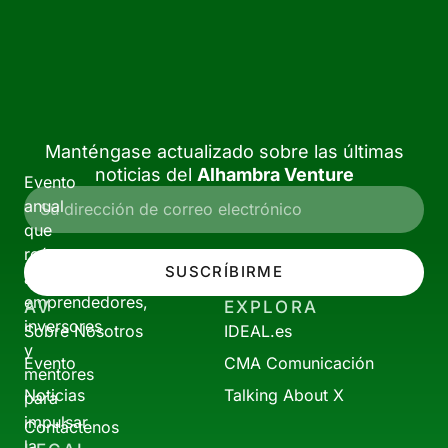
Manténgase actualizado sobre las últimas
noticias del
Alhambra Venture
Evento
anual
que
reúne
SUSCRÍBIRME
a
emprendedores,
AV
EXPLORA
inversores
Sobre Nosotros
IDEAL.es
y
Evento
CMA Comunicación
mentores
Noticias
Talking About X
para
impulsar
Contáctenos
la