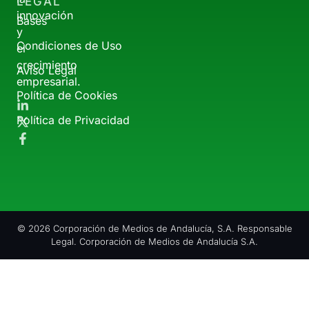
LEGAL
innovación
Bases
y
Condiciones de Uso
el
crecimiento
Aviso Legal
empresarial.
Política de Cookies
Política de Privacidad
© 2026 Corporación de Medios de Andalucía, S.A. Responsable
Legal. Corporación de Medios de Andalucía S.A.