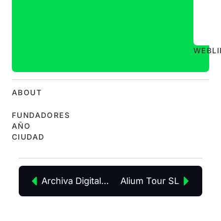
WEB
L
ABOUT
FUNDADORES
AÑO
CIUDAD
Archiva Digital Software S.L.
Alium Tour SL