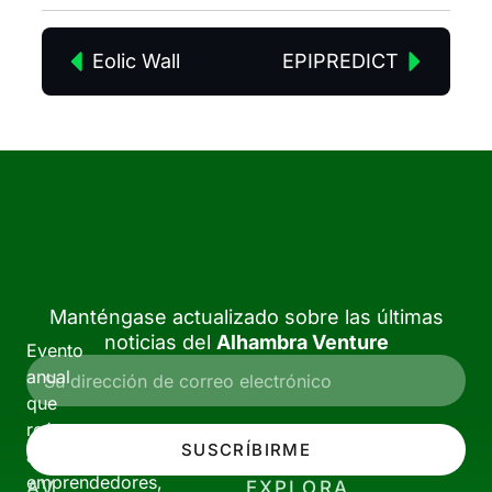
Eolic Wall
EPIPREDICT
Manténgase actualizado sobre las últimas
noticias del
Alhambra Venture
Evento
anual
que
reúne
SUSCRÍBIRME
a
emprendedores,
AV
EXPLORA