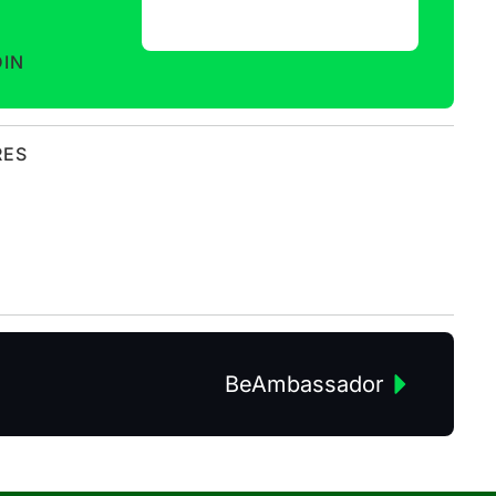
DIN
RES
BeAmbassador