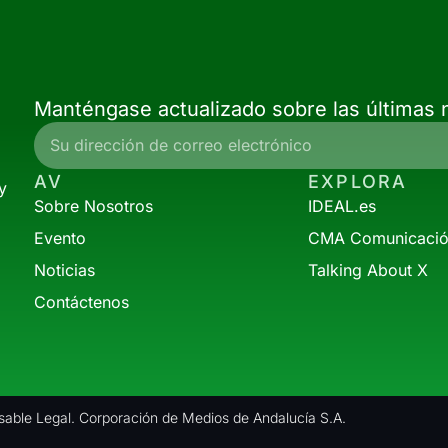
Manténgase actualizado sobre las últimas n
AV
EXPLORA
y
Sobre Nosotros
IDEAL.es
Evento
CMA Comunicaci
Noticias
Talking About X
Contáctenos
able Legal. Corporación de Medios de Andalucía S.A.