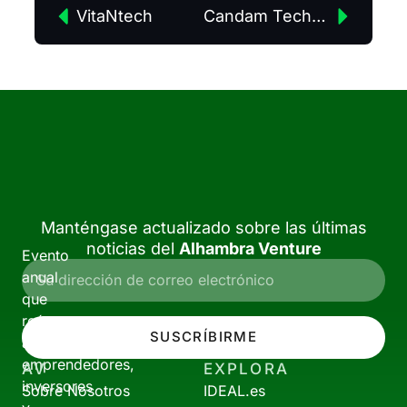
VitaNtech
Candam Technologies
Manténgase actualizado sobre las últimas
noticias del
Alhambra Venture
Evento
anual
que
reúne
SUSCRÍBIRME
a
emprendedores,
AV
EXPLORA
inversores
Sobre Nosotros
IDEAL.es