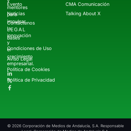
y
Evento
CMA Comunicación
mentores
Noticias
Talking About X
para
impulsar
Contáctenos
la
LEGAL
innovación
Bases
y
Condiciones de Uso
el
crecimiento
Aviso Legal
empresarial.
Política de Cookies
Política de Privacidad
© 2026 Corporación de Medios de Andalucía, S.A. Responsable