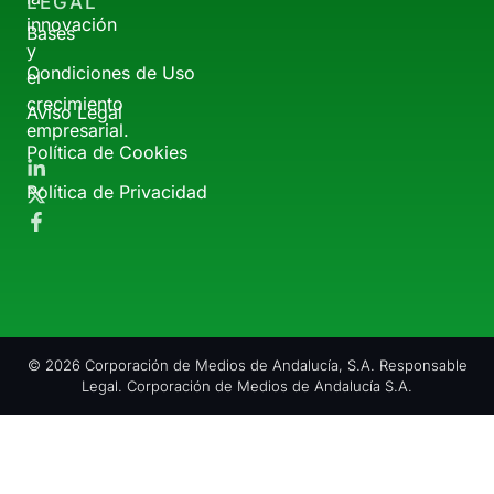
LEGAL
innovación
Bases
y
Condiciones de Uso
el
crecimiento
Aviso Legal
empresarial.
Política de Cookies
Política de Privacidad
© 2026 Corporación de Medios de Andalucía, S.A. Responsable
Legal. Corporación de Medios de Andalucía S.A.