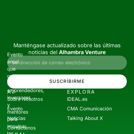
Manténgase actualizado sobre las últimas
noticias del
Alhambra Venture
Evento
anual
que
reúne
SUSCRÍBIRME
a
emprendedores,
AV
EXPLORA
inversores
Sobre Nosotros
IDEAL.es
y
Evento
CMA Comunicación
mentores
Noticias
Talking About X
para
impulsar
Contáctenos
la