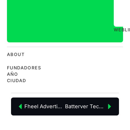
WEB
L
ABOUT
FUNDADORES
AÑO
CIUDAD
Fheel Advertising, SL
Batterver Technologies, S.L.